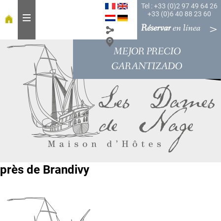
Tel : +33 (0)2 97 49 64 26
+33 (0)6 40 88 23 60
Réservar
en línea
MEJOR PRECIO
a
c
GARANTIZADO
o
g
i
d
a
A
l
a
près de Brandivy
m
e
s
a
H