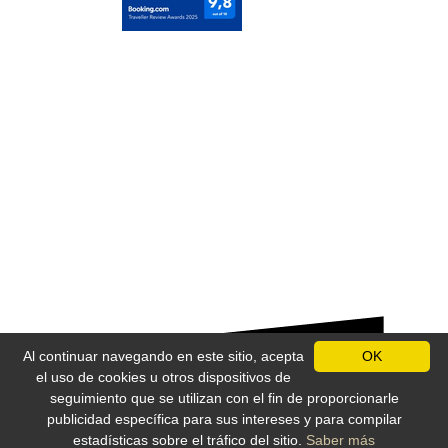
s
R
e
l
a
j
a
c
i
ó
n
a
l
q
u
i
Al continuar navegando en este sitio, acepta
OK
l
el uso de cookies u otros dispositivos de
a
seguimiento que se utilizan con el fin de proporcionarle
r
publicidad específica para sus intereses y para compilar
Protección de datos personales
estadísticas sobre el tráfico del sitio.
Saber más
V