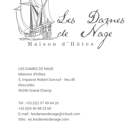
a
b
i
t
a
c
i
o
n
e
s
LES DAMES DE NAGE
Maisons d'Hôtes
H
5, Impasse Robert Surcouf - lieu dit
i
Rescorles
s
56390 Grand-Champ
t
o
Tel : +33 (0)2 97 49 64 26
r
+33 (0)6 40 88 23 60
i
E-mail : lesdamesdenage@icloud.com
a
Sitio : es.lesdamesdenage.com