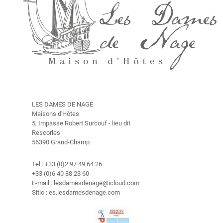
a
b
i
t
a
c
i
o
n
e
LES DAMES DE NAGE
s
Maisons d'Hôtes
5, Impasse Robert Surcouf - lieu dit
Rescorles
H
56390 Grand-Champ
i
s
Tel : +33 (0)2 97 49 64 26
t
+33 (0)6 40 88 23 60
o
E-mail : lesdamesdenage@icloud.com
r
Sitio : es.lesdamesdenage.com
i
a