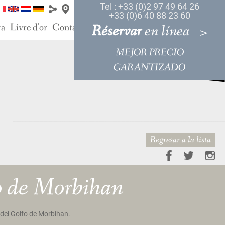
Tel : +33 (0)2 97 49 64 26
+33 (0)6 40 88 23 60
ta
Livre d'or
Contacto
Réservar
Acceso
en línea
&
MEJOR PRECIO
GARANTIZADO
Regresar a la lista
o de Morbihan
 del Golfo de Morbihan.