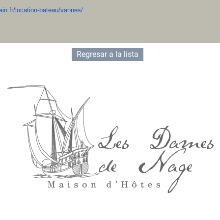
in.fr/location-bateau/vannes/
.
Regresar a la lista