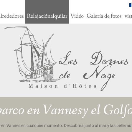
alrededores
Relajaciónalquilar
Vidéo
Galería de fotos
vis
barco en Vannesy el Golf
 en Vannes en cualquier momento. Descubrirá junto al mar y las bellezas