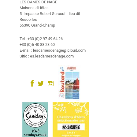
s
LES DAMES DE NAGE
Maisons d'Hôtes
5, Impasse Robert Surcouf - lieu dit
R
Rescorles
e
56390 Grand-Champ
l
a
Tel : +33 (0)2 97 49 64 26
j
+33 (0)6 40 88 23 60
a
E-mail : lesdamesdenage@icloud.com
c
Sitio : es.lesdamesdenage.com
i
ó
n
a
l
q
u
i
l
a
r
V