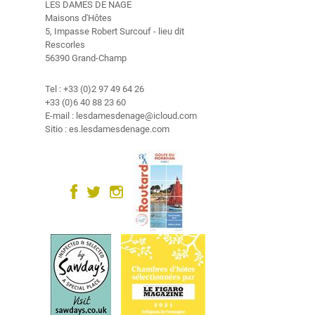
s
LES DAMES DE NAGE
Maisons d'Hôtes
Vous êtes visiteurs, participants à la manifestation : Stage
5, Impasse Robert Surcouf - lieu dit
R
d'initiation à la peinture chinoise PLOUHARNEL.
Rescorles
e
N'hésitez pas à réserver votre chambre d'hôtes aux Dames de Nage
56390 Grand-Champ
l
au 02 97 49 64 26.
a
Tel : +33 (0)2 97 49 64 26
j
+33 (0)6 40 88 23 60
a
E-mail : lesdamesdenage@icloud.com
c
Sitio : es.lesdamesdenage.com
i
ó
n
a
l
q
u
i
l
a
r
V